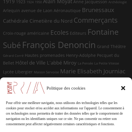
Alain Moyat
1919
1923
Anne Jacquesson
1924
1950
Archéologie
Brunessaux
Arlequin
avenue de Laon
Aéronautique
Commerçants
Cathédrale
Cimetière du Nord
Fontaine
Ecoles
Croix-rouge américaine
Editeurs
François Denoncin
Subé
Grand Théâtre
Hautes promenades
Henry-Adolphe Pecquet du
Gérard Corré
Hôtel de Ville
L'abbé Miroy
Bellet
La Pensée
La Petite Vitesse
Marie Elisabeth Journiac
Lycée Libergier
Maison Servoise
Marie Elisabeth Journiac Audigou
Paul Damagnez
Paul Ramadier
Place d'Erlon
Politique des cookies
place du Forum
Rue de la
Photographes
Rue de Vesle
Magdeleine
Rue de Soissons
Rue du Temple
Pour offrir une meilleure navigatin, nous utilisons des technologies telles que les
sculptures
cookies pour stocker et/ou accéder aux informations sur l'appareil.
Le consentement à
Saint-Marceaux
Thomas
ces technologies nous permettra de traiter des données telles que le comportement de
Geffrelot
navigation ou les identifiants uniques sur ce site.
Ne pas consentir ou retirer son
théâtre
Tranchées
consentement peut affecter négativement certaines caractéristiques et fonctions.