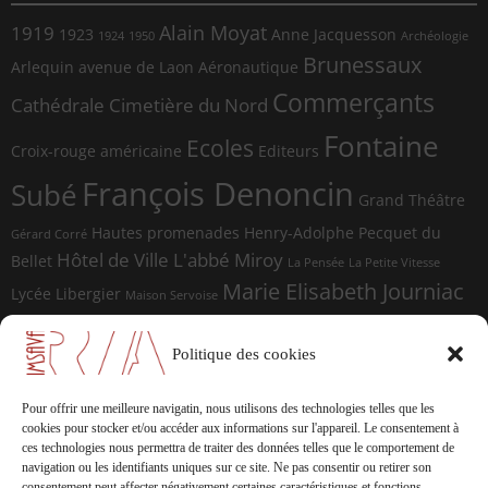
Alain Moyat
1919
1923
Anne Jacquesson
1924
1950
Archéologie
Brunessaux
Arlequin
avenue de Laon
Aéronautique
Commerçants
Cathédrale
Cimetière du Nord
Fontaine
Ecoles
Croix-rouge américaine
Editeurs
François Denoncin
Subé
Grand Théâtre
Hautes promenades
Henry-Adolphe Pecquet du
Gérard Corré
Hôtel de Ville
L'abbé Miroy
Bellet
La Pensée
La Petite Vitesse
Marie Elisabeth Journiac
Lycée Libergier
Maison Servoise
Marie Elisabeth Journiac Audigou
Paul Damagnez
Paul Ramadier
Place d'Erlon
Politique des cookies
place du Forum
Rue de la
Photographes
Rue de Vesle
Magdeleine
Rue de Soissons
Rue du Temple
Pour offrir une meilleure navigatin, nous utilisons des technologies telles que les
sculptures
cookies pour stocker et/ou accéder aux informations sur l'appareil.
Le consentement à
Saint-Marceaux
Thomas
ces technologies nous permettra de traiter des données telles que le comportement de
Geffrelot
navigation ou les identifiants uniques sur ce site.
Ne pas consentir ou retirer son
théâtre
Tranchées
consentement peut affecter négativement certaines caractéristiques et fonctions.