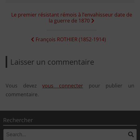
Navigation
Le premier résistant rémois à l’envahisseur date de
la guerre de 1870
de
l’article
François ROTHIER (1852-1914)
Laisser un commentaire
Vous devez
vous connecter
pour publier un
commentaire.
Rechercher
Search
Se