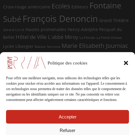
Fontaine
Ecoles
Croix-rouge américaine
Editeurs
François Denoncin
Subé
Grand Théâtre
Hautes promenades
Henry-Adolphe Pecquet du
Gérard Corré
Hôtel de Ville
L'abbé Miroy
Bellet
La Pensée
La Petite Vitesse
Marie Elisabeth Journiac
Lycée Libergier
Maison Servoise
Marie Elisabeth Journiac Audigou
Paul Damagnez
Paul Ramadier
Place d'Erlon
Politique des cookies
place du Forum
Rue de la
Photographes
Rue de Vesle
Magdeleine
Rue de Soissons
Rue du Temple
Pour offrir une meilleure navigatin, nous utilisons des technologies telles que les
sculptures
cookies pour stocker et/ou accéder aux informations sur l'appareil.
Le consentement à
Saint-Marceaux
Thomas
ces technologies nous permettra de traiter des données telles que le comportement de
Geffrelot
navigation ou les identifiants uniques sur ce site.
Ne pas consentir ou retirer son
théâtre
Tranchées
consentement peut affecter négativement certaines caractéristiques et fonctions.
Accepter
La documentation de
ReimsAvant
Refuser
Copyright © 2012 - 2026 All Rights