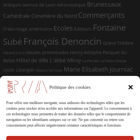
Brunessaux
Arlequin
avenue de Laon
Aéronautique
Commerçants
Cathédrale
Cimetière du Nord
Fontaine
Ecoles
Croix-rouge américaine
Editeurs
François Denoncin
Subé
Grand Théâtre
Hautes promenades
Henry-Adolphe Pecquet du
Gérard Corré
Hôtel de Ville
L'abbé Miroy
Bellet
La Pensée
La Petite Vitesse
Marie Elisabeth Journiac
Lycée Libergier
Maison Servoise
Marie Elisabeth Journiac Audigou
Paul Damagnez
Paul Ramadier
Place d'Erlon
Politique des cookies
place du Forum
Rue de la
Photographes
Rue de Vesle
Magdeleine
Rue de Soissons
Rue du Temple
Pour offrir une meilleure navigatin, nous utilisons des technologies telles que les
sculptures
cookies pour stocker et/ou accéder aux informations sur l'appareil.
Le consentement à
Saint-Marceaux
Thomas
ces technologies nous permettra de traiter des données telles que le comportement de
navigation ou les identifiants uniques sur ce site.
Ne pas consentir ou retirer son
Geffrelot
théâtre
Tranchées
consentement peut affecter négativement certaines caractéristiques et fonctions.