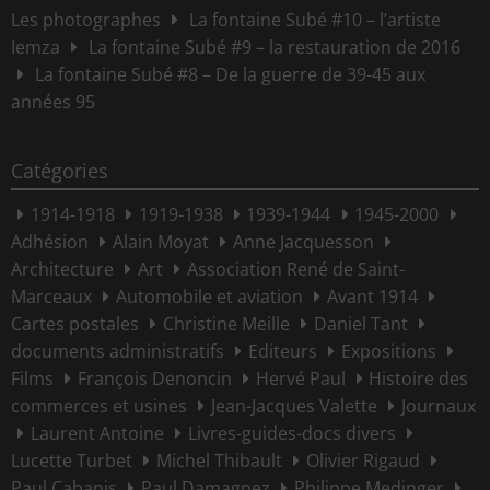
Les photographes
La fontaine Subé #10 – l’artiste
Iemza
La fontaine Subé #9 – la restauration de 2016
La fontaine Subé #8 – De la guerre de 39-45 aux
années 95
Catégories
1914-1918
1919-1938
1939-1944
1945-2000
Adhésion
Alain Moyat
Anne Jacquesson
Architecture
Art
Association René de Saint-
Marceaux
Automobile et aviation
Avant 1914
Cartes postales
Christine Meille
Daniel Tant
documents administratifs
Editeurs
Expositions
Films
François Denoncin
Hervé Paul
Histoire des
commerces et usines
Jean-Jacques Valette
Journaux
Laurent Antoine
Livres-guides-docs divers
Lucette Turbet
Michel Thibault
Olivier Rigaud
Paul Cabanis
Paul Damagnez
Philippe Medinger