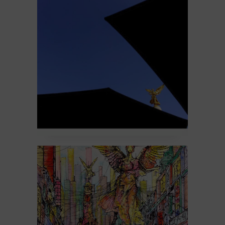
Les photographes
26 February 2026
Sculpture
La fontaine Subé #10
– l’artiste Iemza
24 February 2026
Sites remarquables