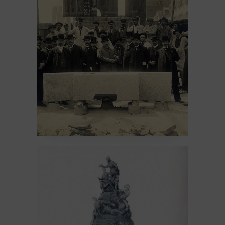
Les travaux et
l’inauguration
12 February 2026
Architecture
Avant 1914
Sculpture
Un peu d'histoire
La fontaine Subé #3 –
le don et le concours
10 February 2026
Avant 1914
Sculpture
Un peu
d'histoire