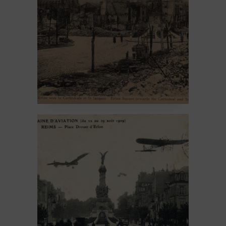
18 February 2026
1914-1918
Architecture
Un peu
d'histoire
La fontaine Subé #6 –
La grande fête de
l’aviation
16 February 2026
Avant 1914
Sculpture
Un peu
d'histoire