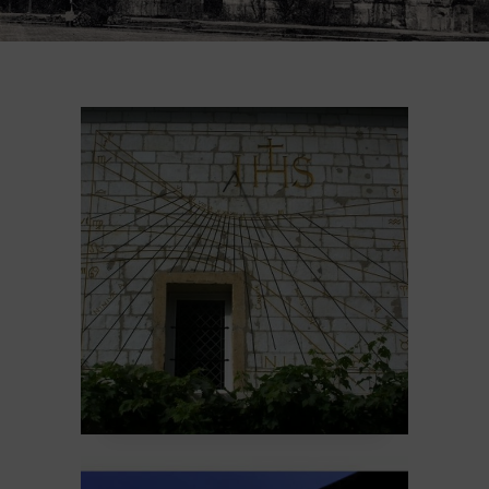
Les cadrans solaires à
Reims
12 April 2026
Architecture
Sculpture
La fontaine Subé #11-