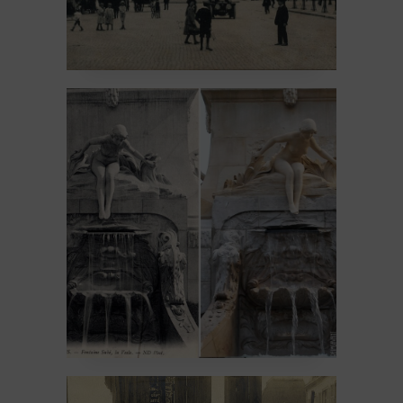
La fontaine Subé #5 –
Le statuaire des
éléments
14 February 2026
Architecture
Avant 1914
Sculpture
Un peu d'histoire
La fontaine Subé #4 –