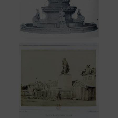
La fontaine Subé #2 –
Le Comte d’Erlon
8 February 2026
Avant 1914
Sculpture
Un peu
d'histoire