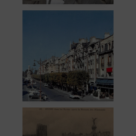
La fontaine Subé #8 –
De la guerre de 39-45
aux années 95
20 February 2026
1945-2000
Sculpture
Un peu
d'histoire
La fontaine Subé #7 –
La Grande Guerre et
l’après-guerre