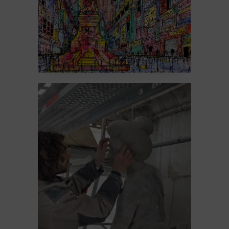
La fontaine Subé #9 –
la restauration de
2016
22 February 2026
Sculpture
Un peu d'histoire