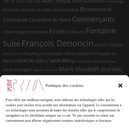
Alain Moyat
1919
1923
Anne Jacquesson
1924
1950
Archéologie
Brunessaux
Arlequin
avenue de Laon
Aéronautique
Commerçants
Cathédrale
Cimetière du Nord
Fontaine
Ecoles
Croix-rouge américaine
Editeurs
François Denoncin
Subé
Grand Théâtre
Hautes promenades
Henry-Adolphe Pecquet du
Gérard Corré
Hôtel de Ville
L'abbé Miroy
Bellet
La Pensée
La Petite Vitesse
Marie Elisabeth Journiac
Lycée Libergier
Maison Servoise
Marie Elisabeth Journiac Audigou
Paul Damagnez
Paul Ramadier
Place d'Erlon
Politique des cookies
place du Forum
Rue de la
Photographes
Rue de Vesle
Magdeleine
Rue de Soissons
Rue du Temple
Pour offrir une meilleure navigatin, nous utilisons des technologies telles que les
sculptures
cookies pour stocker et/ou accéder aux informations sur l'appareil.
Le consentement à
Saint-Marceaux
Thomas
ces technologies nous permettra de traiter des données telles que le comportement de
Geffrelot
navigation ou les identifiants uniques sur ce site.
Ne pas consentir ou retirer son
théâtre
Tranchées
consentement peut affecter négativement certaines caractéristiques et fonctions.