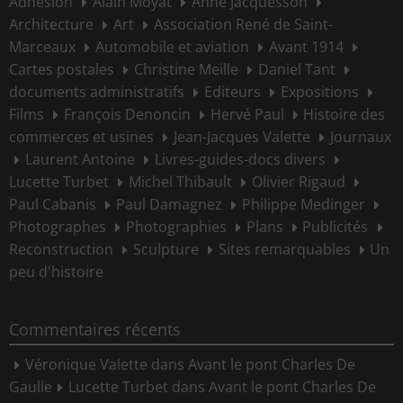
Adhésion
Alain Moyat
Anne Jacquesson
Architecture
Art
Association René de Saint-
Marceaux
Automobile et aviation
Avant 1914
Cartes postales
Christine Meille
Daniel Tant
documents administratifs
Editeurs
Expositions
Films
François Denoncin
Hervé Paul
Histoire des
commerces et usines
Jean-Jacques Valette
Journaux
Laurent Antoine
Livres-guides-docs divers
Lucette Turbet
Michel Thibault
Olivier Rigaud
Paul Cabanis
Paul Damagnez
Philippe Medinger
Photographes
Photographies
Plans
Publicités
Reconstruction
Sculpture
Sites remarquables
Un
peu d'histoire
Commentaires récents
Véronique Valette
dans
Avant le pont Charles De
Gaulle
Lucette Turbet
dans
Avant le pont Charles De