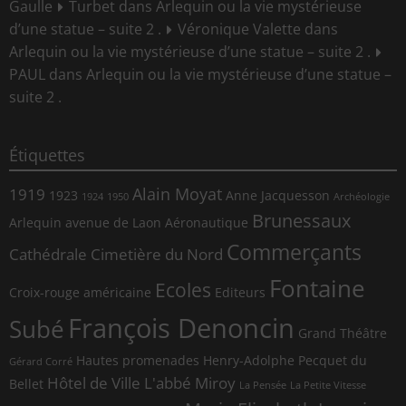
Gaulle
Turbet
dans
Arlequin ou la vie mystérieuse
d’une statue – suite 2 .
Véronique Valette
dans
Arlequin ou la vie mystérieuse d’une statue – suite 2 .
PAUL
dans
Arlequin ou la vie mystérieuse d’une statue –
suite 2 .
Étiquettes
Alain Moyat
1919
1923
Anne Jacquesson
1924
1950
Archéologie
Brunessaux
Arlequin
avenue de Laon
Aéronautique
Commerçants
Cathédrale
Cimetière du Nord
Fontaine
Ecoles
Croix-rouge américaine
Editeurs
François Denoncin
Subé
Grand Théâtre
Hautes promenades
Henry-Adolphe Pecquet du
Gérard Corré
Hôtel de Ville
L'abbé Miroy
Bellet
La Pensée
La Petite Vitesse