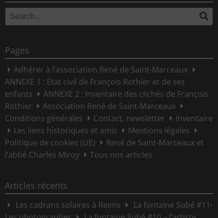
Search
Se
for:
Pages
Adhérer à l’association René de Saint-Marceaux
ANNEXE 1 : Etat civil de François Rothier et de ses
enfants
ANNEXE 2 : Inventaire des clichés de François
Rothier
Association René de Saint-Marceaux
Conditions générales
Contact, newsletter
Inventaire
Les liens historiques et amis
Mentions légales
Politique de cookies (UE)
René de Saint-Marceaux et
l’abbé Charles Miroy
Tous nos articles
Articles récents
Les cadrans solaires à Reims
La fontaine Subé #11-
Les photographes
La fontaine Subé #10 – l’artiste