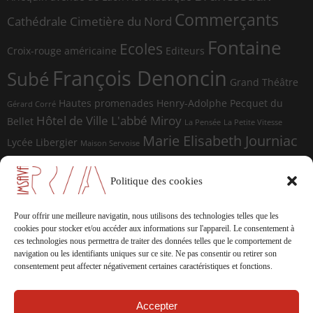
Commerçants
Cathédrale
Cimetière du Nord
Fontaine
Ecoles
Croix-rouge américaine
Editeurs
François Denoncin
Subé
Grand Théâtre
Hautes promenades
Henry-Adolphe Pecquet du
Gérard Corré
Hôtel de Ville
L'abbé Miroy
Bellet
La Pensée
La Petite Vitesse
Marie Elisabeth Journiac
Lycée Libergier
Maison Servoise
Marie Elisabeth Journiac Audigou
Paul Damagnez
Paul Ramadier
Place d'Erlon
Politique des cookies
place du Forum
Rue de la
Photographes
Rue de Vesle
Magdeleine
Rue de Soissons
Rue du Temple
Pour offrir une meilleure navigatin, nous utilisons des technologies telles que les
sculptures
cookies pour stocker et/ou accéder aux informations sur l'appareil.
Le consentement à
Saint-Marceaux
Thomas
ces technologies nous permettra de traiter des données telles que le comportement de
navigation ou les identifiants uniques sur ce site.
Ne pas consentir ou retirer son
Geffrelot
théâtre
Tranchées
consentement peut affecter négativement certaines caractéristiques et fonctions.
Accepter