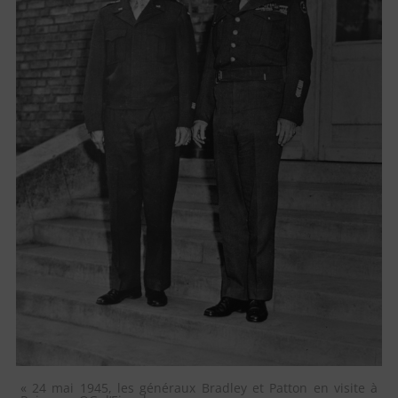
« 24 mai 1945, les généraux Bradley et Patton en visite à