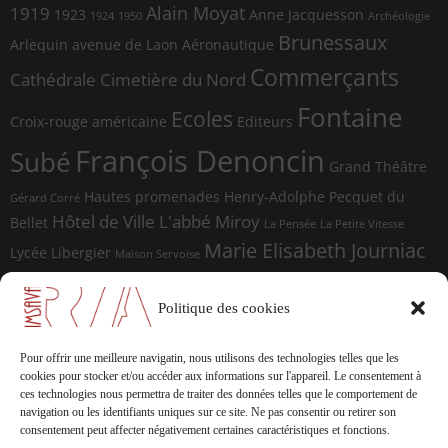
Alain Moyat
1919
1923
Anne Jacquesson
1924
1950
Archéologie
Brunessaux
Arlequin
avenue de Laon
Aéronautique
Commerçants
Cathédrale
Cimetière du Nord
Fontaine
Ecoles
Croix-rouge américaine
Editeurs
François Denoncin
Subé
Grand Théâtre
Hautes promenades
Henry-Adolphe Pecquet du
Gérard Corré
Hôtel de Ville
L'abbé Miroy
Bellet
La Pensée
La Petite Vitesse
Marie Elisabeth Journiac
Lycée Libergier
Maison Servoise
Marie Elisabeth Journiac Audigou
Paul Damagnez
Paul Ramadier
Place d'Erlon
Politique des cookies
place du Forum
Rue de la
Photographes
Rue de Vesle
Magdeleine
Rue de Soissons
Rue du Temple
Pour offrir une meilleure navigatin, nous utilisons des technologies telles que les
sculptures
cookies pour stocker et/ou accéder aux informations sur l'appareil.
Le consentement à
Saint-Marceaux
Thomas
ces technologies nous permettra de traiter des données telles que le comportement de
Geffrelot
navigation ou les identifiants uniques sur ce site.
Ne pas consentir ou retirer son
théâtre
Tranchées
consentement peut affecter négativement certaines caractéristiques et fonctions.