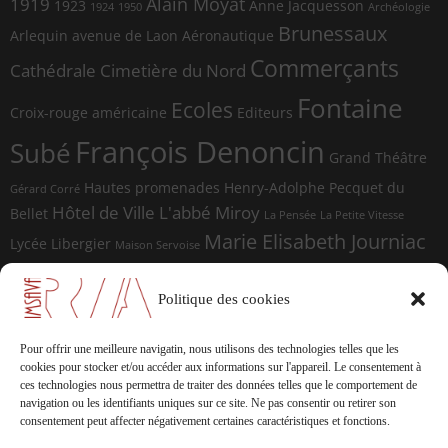
Alain Moyat
1919
1923
Anne Jacquesson
1924
1950
Archéologie
Brunessaux
Arlequin
avenue de Laon
Aéronautique
Commerçants
Cathédrale
Cimetière du Nord
Fontaine
Ecoles
Croix-rouge américaine
Editeurs
François Denoncin
Subé
Grand Théâtre
Hautes promenades
Henry-Adolphe Pecquet du
Gérard Corré
Hôtel de Ville
L'abbé Miroy
Bellet
La Pensée
La Petite Vitesse
Marie Elisabeth Journiac
Lycée Libergier
Maison Servoise
Marie Elisabeth Journiac Audigou
Paul Damagnez
Paul Ramadier
Place d'Erlon
Politique des cookies
place du Forum
Rue de la
Photographes
Rue de Vesle
Magdeleine
Rue de Soissons
Rue du Temple
Pour offrir une meilleure navigatin, nous utilisons des technologies telles que les
sculptures
cookies pour stocker et/ou accéder aux informations sur l'appareil.
Le consentement à
Saint-Marceaux
Thomas
ces technologies nous permettra de traiter des données telles que le comportement de
Geffrelot
navigation ou les identifiants uniques sur ce site.
Ne pas consentir ou retirer son
théâtre
Tranchées
consentement peut affecter négativement certaines caractéristiques et fonctions.