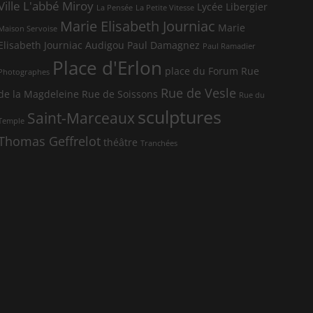
Ville
L'abbé Miroy
Lycée Libergier
La Pensée
La Petite Vitesse
Marie Elisabeth Journiac
Marie
Maison Servoise
Elisabeth Journiac Audigou
Paul Damagnez
Paul Ramadier
Place d'Erlon
place du Forum
Rue
Photographes
Rue de Vesle
de la Magdeleine
Rue de Soissons
Rue du
sculptures
Saint-Marceaux
Temple
Thomas Geffrelot
théâtre
Tranchées