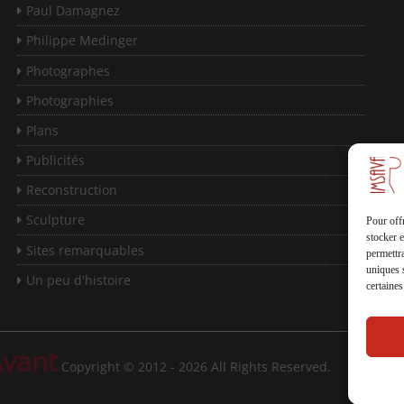
Paul Damagnez
Philippe Medinger
Photographes
Photographies
Plans
Publicités
Reconstruction
Sculpture
Pour offr
stocker e
Sites remarquables
permettra
uniques s
Un peu d'histoire
certaines
Avant
Copyright © 2012 - 2026 All Rights Reserved.