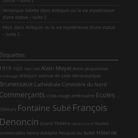
statue – suite 2 .
Véronique Valette
dans
Arlequin ou la vie mystérieuse
d’une statue – suite 2 .
PAUL
dans
Arlequin ou la vie mystérieuse d’une statue
– suite 2 .
Étiquettes
Alain Moyat
1919
1923
Anne Jacquesson
1924
1950
Arlequin
avenue de Laon
Aéronautique
Archéologie
Brunessaux
Cathédrale
Cimetière du Nord
Commerçants
Ecoles
Croix-rouge américaine
François
Fontaine Subé
Editeurs
Denoncin
Grand Théâtre
Hautes
Gérard Corré
Hôtel de
promenades
Henry-Adolphe Pecquet du Bellet