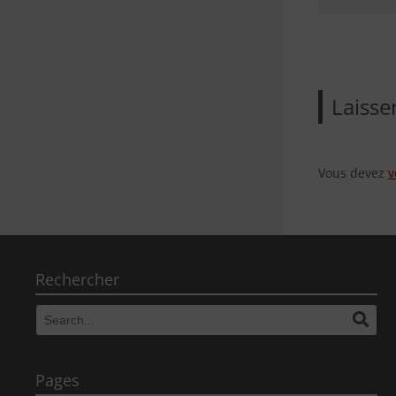
Naviga
de
l’article
Laiss
Vous devez
v
Rechercher
Search
Sear
for:
Pages