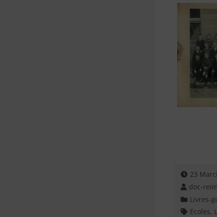
23 Marc
doc-rei
Livres-g
Ecoles
,