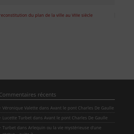
reconstitution du plan de la ville au VIIIe siècle
Commentaires récents
Véronique Valette
dans
Avant le pont Charles De Gaulle
Lucette Turbet
dans
Avant le pont Charles De Gaulle
Turbet
dans
Arlequin ou la vie mystérieuse d’une