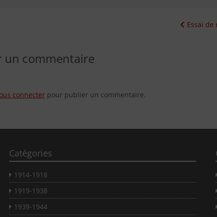
tion
Essai de 
er un commentaire
ous connecter
pour publier un commentaire.
Catégories
ch...
1914-1918
1919-1938
1939-1944