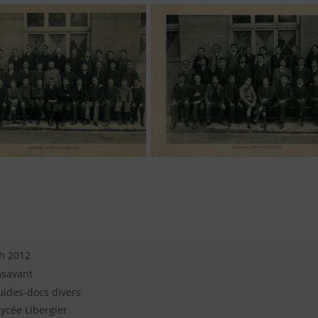
h 2012
msavant
uides-docs divers
Lycée Libergier