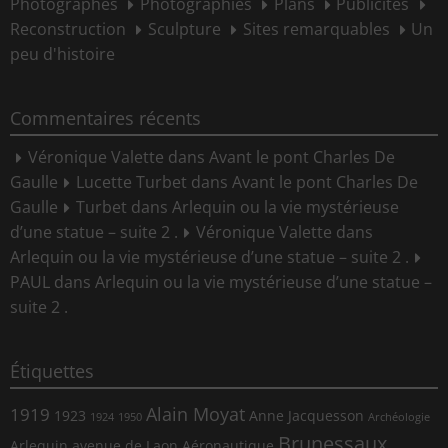
Photographes
Photographies
Plans
Publicités
Reconstruction
Sculpture
Sites remarquables
Un
peu d'histoire
Commentaires récents
Véronique Valette
dans
Avant le pont Charles De
Gaulle
Lucette Turbet
dans
Avant le pont Charles De
Gaulle
Turbet
dans
Arlequin ou la vie mystérieuse
d’une statue – suite 2 .
Véronique Valette
dans
Arlequin ou la vie mystérieuse d’une statue – suite 2 .
PAUL
dans
Arlequin ou la vie mystérieuse d’une statue –
suite 2 .
Étiquettes
Alain Moyat
1919
1923
Anne Jacquesson
1924
1950
Archéologie
Brunessaux
Arlequin
avenue de Laon
Aéronautique