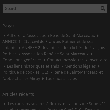
Search
Se
for:
Pages
Adhérer à l’association René de Saint-Marceaux
ANNEXE 1 : Etat civil de François Rothier et de ses
enfants
ANNEXE 2 : Inventaire des clichés de François
Rothier
Association René de Saint-Marceaux
Conditions générales
Contact, newsletter
Inventaire
Les liens historiques et amis
Mentions légales
Politique de cookies (UE)
René de Saint-Marceaux et
l’abbé Charles Miroy
Tous nos articles
Articles récents
Les cadrans solaires à Reims
La fontaine Subé #11-
Les photographes
La fontaine Subé #10 – l’artiste