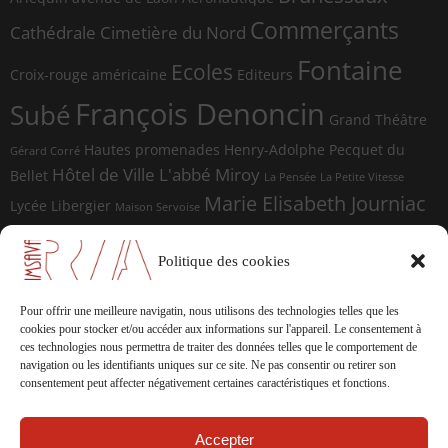
Commerçants
Cathédrale
Cimetière du Nord
Fontaine
Ecoles
Croix-rouge américaine
Editeurs
François Denoncin
Subé
Grand Théâtre
Hautes promenades
Henry-Adolphe Pecquet du
Gérard Corré
Hôtel de Ville
L'abbé Miroy
Bellet
La Pensée
La Petite Vitesse
Marie Elisabeth Journiac
Lycée Libergier
Maison Servoise
Marie Elisabeth Journiac Audigou
Paul Damagnez
Paul Ramadier
Place d'Erlon
Politique des cookies
place du Forum
Rue de la
Photographes
Rue de Vesle
Magdeleine
Rue de Soissons
Rue du Temple
Pour offrir une meilleure navigatin, nous utilisons des technologies telles que les
sculptures
cookies pour stocker et/ou accéder aux informations sur l'appareil.
Le consentement à
Saint-Marceaux
Thomas
ces technologies nous permettra de traiter des données telles que le comportement de
Geffrelot
navigation ou les identifiants uniques sur ce site.
Ne pas consentir ou retirer son
théâtre
Tranchées
consentement peut affecter négativement certaines caractéristiques et fonctions.
Accepter