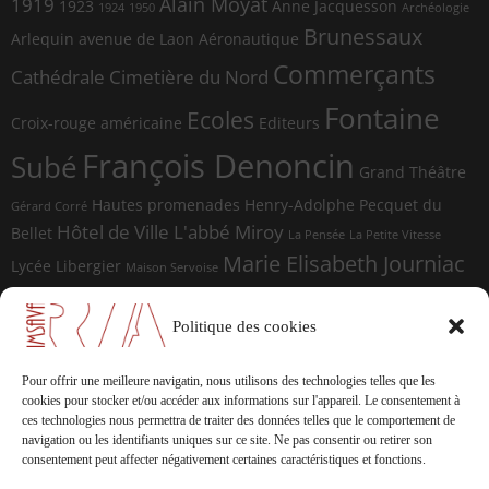
Alain Moyat
1919
1923
Anne Jacquesson
1924
1950
Archéologie
Brunessaux
Arlequin
avenue de Laon
Aéronautique
Commerçants
Cathédrale
Cimetière du Nord
Fontaine
Ecoles
Croix-rouge américaine
Editeurs
François Denoncin
Subé
Grand Théâtre
Hautes promenades
Henry-Adolphe Pecquet du
Gérard Corré
Hôtel de Ville
L'abbé Miroy
Bellet
La Pensée
La Petite Vitesse
Marie Elisabeth Journiac
Lycée Libergier
Maison Servoise
Marie Elisabeth Journiac Audigou
Paul Damagnez
Paul Ramadier
Place d'Erlon
Politique des cookies
place du Forum
Rue de la
Photographes
Rue de Vesle
Magdeleine
Rue de Soissons
Rue du Temple
Pour offrir une meilleure navigatin, nous utilisons des technologies telles que les
sculptures
cookies pour stocker et/ou accéder aux informations sur l'appareil.
Le consentement à
Saint-Marceaux
Thomas
ces technologies nous permettra de traiter des données telles que le comportement de
Geffrelot
navigation ou les identifiants uniques sur ce site.
Ne pas consentir ou retirer son
théâtre
Tranchées
consentement peut affecter négativement certaines caractéristiques et fonctions.