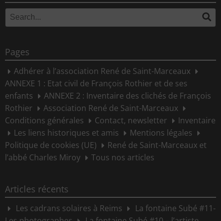
Search
Se
for:
Pages
Adhérer à l’association René de Saint-Marceaux
ANNEXE 1 : Etat civil de François Rothier et de ses
enfants
ANNEXE 2 : Inventaire des clichés de François
Rothier
Association René de Saint-Marceaux
Conditions générales
Contact, newsletter
Inventaire
Les liens historiques et amis
Mentions légales
Politique de cookies (UE)
René de Saint-Marceaux et
l’abbé Charles Miroy
Tous nos articles
Articles récents
Les cadrans solaires à Reims
La fontaine Subé #11-
Les photographes
La fontaine Subé #10 – l’artiste