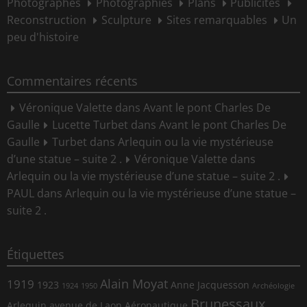
Photographes
Photographies
Plans
Publicités
Reconstruction
Sculpture
Sites remarquables
Un
peu d'histoire
Commentaires récents
Véronique Valette
dans
Avant le pont Charles De
Gaulle
Lucette Turbet
dans
Avant le pont Charles De
Gaulle
Turbet
dans
Arlequin ou la vie mystérieuse
d’une statue – suite 2 .
Véronique Valette
dans
Arlequin ou la vie mystérieuse d’une statue – suite 2 .
PAUL
dans
Arlequin ou la vie mystérieuse d’une statue –
suite 2 .
Étiquettes
Alain Moyat
1919
1923
Anne Jacquesson
1924
1950
Archéologie
Brunessaux
Arlequin
avenue de Laon
Aéronautique