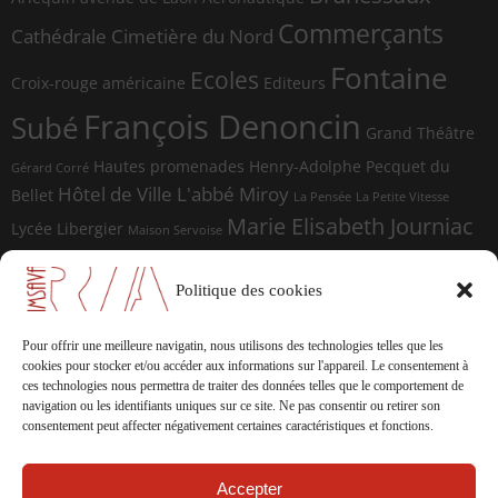
Commerçants
Cathédrale
Cimetière du Nord
Fontaine
Ecoles
Croix-rouge américaine
Editeurs
François Denoncin
Subé
Grand Théâtre
Hautes promenades
Henry-Adolphe Pecquet du
Gérard Corré
Hôtel de Ville
L'abbé Miroy
Bellet
La Pensée
La Petite Vitesse
Marie Elisabeth Journiac
Lycée Libergier
Maison Servoise
Marie Elisabeth Journiac Audigou
Paul Damagnez
Paul Ramadier
Place d'Erlon
Politique des cookies
place du Forum
Rue de la
Photographes
Rue de Vesle
Magdeleine
Rue de Soissons
Rue du Temple
Pour offrir une meilleure navigatin, nous utilisons des technologies telles que les
sculptures
cookies pour stocker et/ou accéder aux informations sur l'appareil.
Le consentement à
Saint-Marceaux
Thomas
ces technologies nous permettra de traiter des données telles que le comportement de
Geffrelot
navigation ou les identifiants uniques sur ce site.
Ne pas consentir ou retirer son
théâtre
Tranchées
consentement peut affecter négativement certaines caractéristiques et fonctions.
Accepter